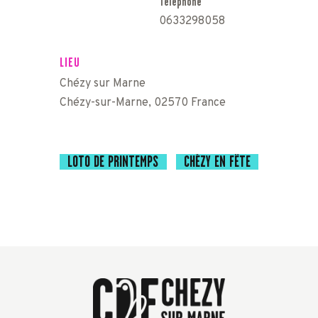
Téléphone
0633298058
LIEU
Chézy sur Marne
Chézy-sur-Marne
,
02570
France
LOTO DE PRINTEMPS
CHÉZY EN FÊTE