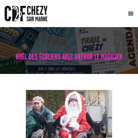
ACCUEIL
LE COMITÉ
ÉVÈNEMENTS
NOËL DES ÉCOLIERS AVEC ARTHUR LE MAGICIEN
ACTUALITÉS
TRAIL DE CHÉZY
CONTACT