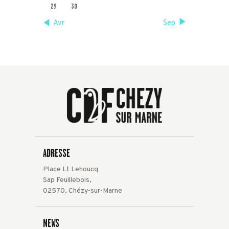
29
30
« Avr
Sep »
ADRESSE
Place Lt Lehoucq
Sap Feuillebois,
02570, Chézy-sur-Marne
NEWS